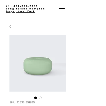
+1 (631)208-7795
Long Island Hampton
Bays, New York
SKU: 126351351935